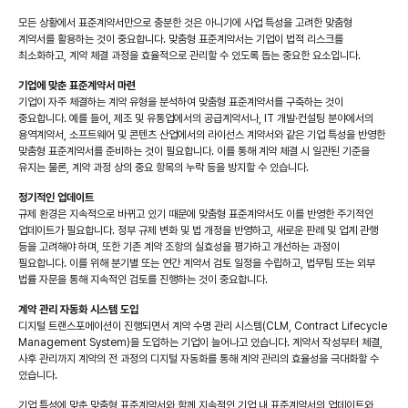
모든 상황에서 표준계약서만으로 충분한 것은 아니기에 사업 특성을 고려한 맞춤형
계약서를 활용하는 것이 중요합니다. 맞춤형 표준계약서는 기업이 법적 리스크를
최소화하고, 계약 체결 과정을 효율적으로 관리할 수 있도록 돕는 중요한 요소입니다.
기업에 맞춘 표준계약서 마련
기업이 자주 체결하는 계약 유형을 분석하여 맞춤형 표준계약서를 구축하는 것이
중요합니다. 예를 들어, 제조 및 유통업에서의 공급계약서나, IT 개발·컨설팅 분야에서의
용역계약서, 소프트웨어 및 콘텐츠 산업에서의 라이선스 계약서와 같은 기업 특성을 반영한
맞춤형 표준계약서를 준비하는 것이 필요합니다. 이를 통해 계약 체결 시 일관된 기준을
유지는 물론, 계약 과정 상의 중요 항목의 누락 등을 방지할 수 있습니다.
정기적인 업데이트
규제 환경은 지속적으로 바뀌고 있기 때문에 맞춤형 표준계약서도 이를 반영한 주기적인
업데이트가 필요합니다. 정부 규제 변화 및 법 개정을 반영하고, 새로운 판례 및 업계 관행
등을 고려해야 하며, 또한 기존 계약 조항의 실효성을 평가하고 개선하는 과정이
필요합니다. 이를 위해 분기별 또는 연간 계약서 검토 일정을 수립하고, 법무팀 또는 외부
법률 자문을 통해 지속적인 검토를 진행하는 것이 중요합니다.
계약 관리 자동화 시스템 도입
디지털 트랜스포메이션이 진행되면서 계약 수명 관리 시스템(CLM, Contract Lifecycle
Management System)을 도입하는 기업이 늘어나고 있습니다. 계약서 작성부터 체결,
사후 관리까지 계약의 전 과정의 디지털 자동화를 통해 계약 관리의 효율성을 극대화할 수
있습니다.
기업 특성에 맞춘 맞춤형 표준계약서와 함께 지속적인 기업 내 표준계약서의 업데이트와