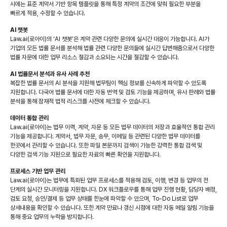
시에는 표준 계약서 기반 항목 템플릿을 통해 특정 계약의 조건에 맞춰 필요한 부분을
빠르게 적용, 수정할 수 있습니다.
AI 챗봇
Law.ai(로아이)의 ‘AI 챗봇’은 계약 관련 다양한 문의에 실시간 대응이 가능합니다. AI가
기업의 모든 법률 문서를 분석해 법률 관련 다양한 문의들에 실시간 답변해줌으로서 다양한
법률 자문에 대한 업무 리소스 절감과 소요되는 시간을 절감할 수 있습니다.
AI 법률문서 분석과 유사 사례 추천
복잡한 법률 문서의 AI 분석을 지원해 법무팀이 핵심 정보를 신속하게 파악할 수 있도록
지원합니다. 다국어 법률 문서에 대한 자동 번역 및 검토 기능을 제공하며, 유사 판례와 법률
분석을 통해 잠재적 법적 리스크를 사전에 체크할 수 있습니다.
데이터 통합 관리
Law.ai(로아이)는 법무 이력, 계약, 자문 등 모든 법무 데이터의 저장과 효율적인 통합 관리
기능을 제공합니다. 계약서, 법무 자문, 송무, 이메일 등 관련된 다양한 법무 데이터를
한곳에서 관리할 수 있습니다. 또한 파일 본문까지 검색이 가능한 강력한 통합 검색 및
다양한 검색 기능 지원으로 필요한 자료의 빠른 확인을 지원합니다.
프로세스 기반 업무 관리
Law.ai(로아이)는 법무에 특화된 업무 프로세스를 적용해 검토, 이행, 변경 등 업무의 전
단계의 실시간 모니터링을 지원합니다. DX 워크플로우를 통해 업무 진행 현황, 담당자 배정,
검토 요청, 승인/결제 등 업무 상태를 한눈에 파악할 수 있으며, To-Do List로 업무
상세내용을 확인할 수 있습니다. 또한 계약 만료나 갱신 시점에 대한 자동 메일 알림 기능을
통해 중요 업무의 누락을 방지합니다.