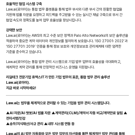
효율적인 협업 시스템 구축
Law.ai(로아이)는 통합 법무 플랫폼을 통해 법무 부서와 다른 부서 간의 원활한 협업을
지원해 법률 자문을 요청하고 피드백을 주고받을 수 있는 실시간 채널 구축으로 부서 간
협업 속도와 정확도를 높여 업무 효율성을 향상시킵니다.
강력한 보안
Law.ai(로아이)는 AWS의 최고 수준 보안 정책과 Palo Alto Networks의 보안 솔루션을
적용하여 중요한 계약 데이터와 개인정보를 철저하게 보호합니다. ‘ISO 27001: 2022’과
‘ISO 27701: 2019’ 인증을 통해 정보 보호와 개인정보보호 관리체계에 대한 엄격한
기준을 준수하고 있습니다.
Law.ai(로아이)는 통합 법무 관리 시스템으로 기업 법무 업무의 효율성을 극대화하고,
체계적인 계약 관리를 통해 안정적인 비즈니스 운영을 지원합니다.
리걸테크 전문기업 휴맥스IT가 만든 기업 법무의 표준, 통합 법무 관리 솔루션
Law.ai(로아이).
지금 바로 시작하세요!
Law.ai는 법무를 체계적으로 관리할 수 있는 기업용 법무 관리 시스템입니다.
▲
AI 자문/AI 챗봇/AI 법률 자문
▲
계약관리(CLM)
/계약서 자동 비교/
계약만료 알림
▲
전자서명/인감
▲
송무/지식재산/사규 관리
▲
내부 시스템 연동
등
Law.ai의
AI 법무 자동화와 모든 법무 업무의 자산화를 통한
체계적인 법무 관리를 통해