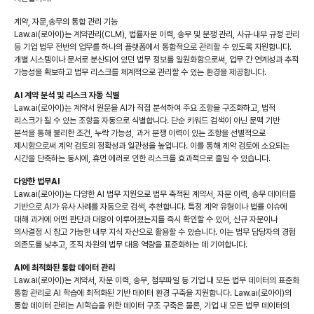
계약, 자문,송무의 통합 관리 기능
Law.ai(로아이)는 계약관리(CLM), 법률자문 이력, 송무 및 분쟁 관리, 사규·내부 규정 관리
등 기업 법무 전반의 업무를 하나의 플랫폼에서 통합적으로 관리할 수 있도록 지원합니다.
개별 시스템이나 문서로 분산되어 있던 법무 정보를 일원화함으로써, 업무 간 연계성과 추적
가능성을 확보하고 법무 리스크를 체계적으로 관리할 수 있는 환경을 제공합니다.
AI 계약 분석 및 리스크 자동 식별
Law.ai(로아이)는 계약서 원문을 AI가 직접 분석하여 주요 조항을 구조화하고, 법적
리스크가 될 수 있는 조항을 자동으로 식별합니다. 단순 키워드 검색이 아닌 문맥 기반
분석을 통해 불리한 조건, 누락 가능성, 과거 분쟁 이력이 있는 조항을 선별적으로
제시함으로써 계약 검토의 정확성과 일관성을 높입니다. 이를 통해 계약 검토에 소요되는
시간을 단축하는 동시에, 휴먼 에러로 인한 리스크를 효과적으로 줄일 수 있습니다.
다양한 법무AI
Law.ai(로아이)는 다양한 AI 법무 지원으로 법무 축적된 계약서, 자문 이력, 송무 데이터를
기반으로 AI가 유사 사례를 자동으로 검색, 추천합니다. 특정 계약 유형이나 법률 이슈에
대해 과거에 어떤 판단과 대응이 이루어졌는지를 즉시 확인할 수 있어, 신규 자문이나
의사결정 시 참고 가능한 내부 지식 자산으로 활용할 수 있습니다. 이는 법무 담당자의 경험
의존도를 낮추고, 조직 차원의 법무 대응 역량을 표준화하는 데 기여합니다.
AI에 최적화된 통합 데이터 관리
Law.ai(로아이)는 계약서, 자문 이력, 송무, 첨부파일 등 기업 내 모든 법무 데이터의 표준화
통합 관리로 AI 학습에 최적화된 기반 데이터 환경 구축을 지원합니다. Law.ai(로아이)의
통합 데이터 관리는 AI학습을 위한 데이터 구조 구축은 물론, 기업 내 모든 법무 데이터의