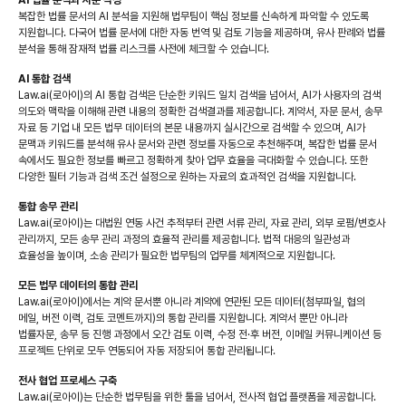
복잡한 법률 문서의 AI 분석을 지원해 법무팀이 핵심 정보를 신속하게 파악할 수 있도록
지원합니다. 다국어 법률 문서에 대한 자동 번역 및 검토 기능을 제공하며, 유사 판례와 법률
분석을 통해 잠재적 법률 리스크를 사전에 체크할 수 있습니다.
AI 통합 검색
Law.ai(로아이)의 AI 통합 검색은 단순한 키워드 일치 검색을 넘어서, AI가 사용자의 검색
의도와 맥락을 이해해 관련 내용의 정확한 검색결과를 제공합니다. 계약서, 자문 문서, 송무
자료 등 기업 내 모든 법무 데이터의 본문 내용까지 실시간으로 검색할 수 있으며, AI가
문맥과 키워드를 분석해 유사 문서와 관련 정보를 자동으로 추천해주며, 복잡한 법률 문서
속에서도 필요한 정보를 빠르고 정확하게 찾아 업무 효율을 극대화할 수 있습니다. 또한
다양한 필터 기능과 검색 조건 설정으로 원하는 자료의 효과적인 검색을 지원합니다.
통합 송무 관리
Law.ai(로아이)는 대법원 연동 사건 추적부터 관련 서류 관리, 자료 관리, 외부 로펌/변호사
관리까지, 모든 송무 관리 과정의 효율적 관리를 제공합니다. 법적 대응의 일관성과
효율성을 높이며, 소송 관리가 필요한 법무팀의 업무를 체계적으로 지원합니다.
모든 법무 데이터의 통합 관리
Law.ai(로아이)에서는 계약 문서뿐 아니라 계약에 연관된 모든 데이터(첨부파일, 협의
메일, 버전 이력, 검토 코멘트까지)의 통합 관리를 지원합니다. 계약서 뿐만 아니라
법률자문, 송무 등 진행 과정에서 오간 검토 이력, 수정 전·후 버전, 이메일 커뮤니케이션 등
프로젝트 단위로 모두 연동되어 자동 저장되어 통합 관리됩니다.
전사 협업 프로세스 구축
Law.ai(로아이)는 단순한 법무팀을 위한 툴을 넘어서, 전사적 협업 플랫폼을 제공합니다.