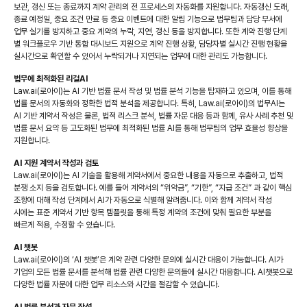
보관, 갱신 또는 종료까지 계약 관리의 전 프로세스의 자동화를 지원합니다. 자동갱신 도래,
종료 예정일, 중요 조건 만료 등 중요 이벤트에 대한 알림 기능으로 법무팀과 담당 부서에
업무 실기를 방지하고 중요 계약의 누락, 지연, 갱신 등을 방지합니다. 또한 계약 진행 단계
별 워크플로우 기반 통합 대시보드 지원으로 계약 진행 상황, 담당자별 실시간 진행 현황을
실시간으로 확인할 수 있어서 누락되거나 지연되는 업무에 대한 관리도 가능합니다.
법무에 최적화된 리걸AI
Law.ai(로아이)는 AI 기반 법률 문서 작성 및 법률 분석 기능을 탑재하고 있으며, 이를 통해
법률 문서의 자동화와 정확한 법적 분석을 제공합니다. 특히, Law.ai(로아이)의 법무AI는
AI 기반 계약서 작성은 물론, 법적 리스크 분석, 법률 자문 대응 등과 함께, 유사 사례 추천 및
법률 문서 요약 등 고도화된 법무에 최적화된 법률 AI를 통해 법무팀의 업무 효율성 향상을
지원합니다.
AI 지원 계약서 작성과 검토
Law.ai(로아이)는 AI 기술을 활용해 계약서에서 중요한 내용을 자동으로 추출하고, 법적
분쟁 소지 등을 검토합니다. 예를 들어 계약서의 “위약금”, “기한”, “지급 조건” 과 같이 핵심
조항에 대해 작성 단계에서 AI가 자동으로 식별해 알려줍니다. 이와 함께 계약서 작성
시에는 표준 계약서 기반 항목 템플릿을 통해 특정 계약의 조건에 맞춰 필요한 부분을
빠르게 적용, 수정할 수 있습니다.
AI 챗봇
Law.ai(로아이)의 ‘AI 챗봇’은 계약 관련 다양한 문의에 실시간 대응이 가능합니다. AI가
기업의 모든 법률 문서를 분석해 법률 관련 다양한 문의들에 실시간 대응합니다. AI챗봇으로
다양한 법률 자문에 대한 업무 리소스와 시간을 절감할 수 있습니다.
AI 법률 분석과 자문 작성